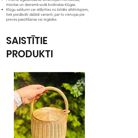
mizotas un dzeramā sodā kodinatas klūgas.
Klūgu salikumi var atšķirties no bildēs attēlotajiem,
tiek piedāvāti dažādi varianti, par to vienojas pie
preces pasūtīšanas vai iegādes.
SAISTĪTIE
PRODUKTI