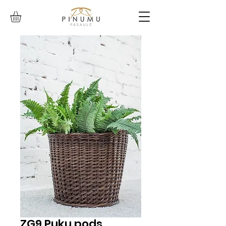
ZG9 Puķu pods