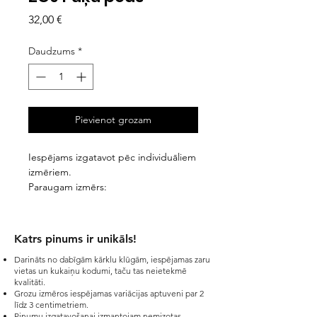
Cena
32,00 €
Daudzums
*
Pievienot grozam
Iespējams izgatavot pēc individuāliem
izmēriem.
Paraugam izmērs:
D 34cm, h 36-42cm.
Cena norādīta bez PVN.
Katrs pinums ir unikāls!​
Darināts no dabīgām kārklu klūgām, iespējamas zaru
vietas un kukaiņu kodumi, taču tas neietekmē
kvalitāti.
Grozu izmēros iespējamas variācijas aptuveni par 2
līdz 3 centimetriem.
Pinumu izgatavošanai izmantojam nemizotas,