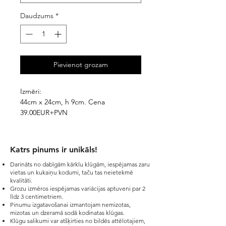
Daudzums
*
Pievienot grozam
Izmēri:
44cm x 24cm, h 9cm. Cena
39.00EUR+PVN
48cm x 30cm, h 10cm. Cena
45.00EUR+PVN
53cm x 35cm, h 14cm. Cena
Katrs pinums ir unikāls!​
49.00EUR+PVN
Darināts no dabīgām kārklu klūgām, iespējamas zaru
vietas un kukaiņu kodumi, taču tas neietekmē
kvalitāti.
Grozu izmēros iespējamas variācijas aptuveni par 2
līdz 3 centimetriem.
Pinumu izgatavošanai izmantojam nemizotas,
mizotas un dzeramā sodā kodinatas klūgas.
Klūgu salikumi var atšķirties no bildēs attēlotajiem,