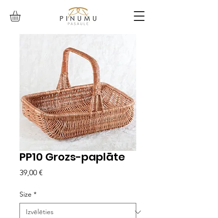
PP10 Grozs-paplāte
Cena
39,00 €
Size
*