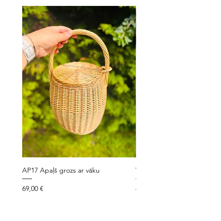
AP17 Apaļš grozs ar vāku
VLG7 Velo grozs ar siksniņ
Cena
Cena
69,00 €
49,00 €