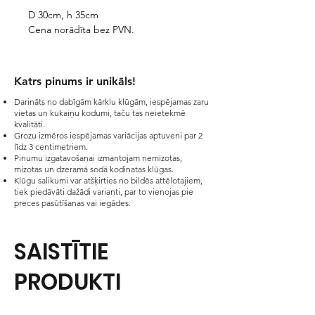
D 30cm, h 35cm
Cena norādīta bez PVN.
Katrs pinums ir unikāls!​
Darināts no dabīgām kārklu klūgām, iespējamas zaru
vietas un kukaiņu kodumi, taču tas neietekmē
kvalitāti.
Grozu izmēros iespējamas variācijas aptuveni par 2
līdz 3 centimetriem.
Pinumu izgatavošanai izmantojam nemizotas,
mizotas un dzeramā sodā kodinatas klūgas.
Klūgu salikumi var atšķirties no bildēs attēlotajiem,
tiek piedāvāti dažādi varianti, par to vienojas pie
preces pasūtīšanas vai iegādes.
SAISTĪTIE
PRODUKTI