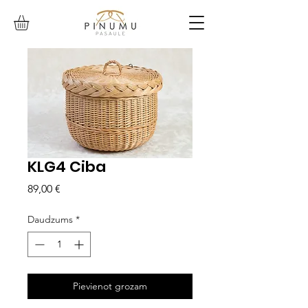
KLG4 Ciba
Cena
89,00 €
Daudzums
*
Pievienot grozam