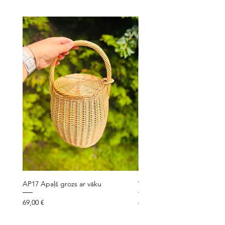
AP17 Apaļš grozs ar vāku
VLG7 Velo grozs ar siksniņ
Cena
Cena
69,00 €
49,00 €