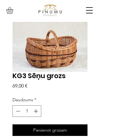
KG3 Sēņu grozs
Cena
69,00 €
Daudzums
*
Pievienot grozam