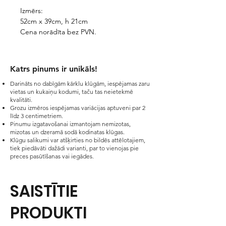
Izmērs:
52cm x 39cm, h 21cm
Cena norādīta bez PVN.
Katrs pinums ir unikāls!​
Darināts no dabīgām kārklu klūgām, iespējamas zaru
vietas un kukaiņu kodumi, taču tas neietekmē
kvalitāti.
Grozu izmēros iespējamas variācijas aptuveni par 2
līdz 3 centimetriem.
Pinumu izgatavošanai izmantojam nemizotas,
mizotas un dzeramā sodā kodinatas klūgas.
Klūgu salikumi var atšķirties no bildēs attēlotajiem,
tiek piedāvāti dažādi varianti, par to vienojas pie
preces pasūtīšanas vai iegādes.
SAISTĪTIE
PRODUKTI