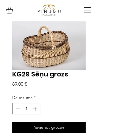
KG29 Sēņu grozs
Cena
89,00 €
Daudzums
*
Pievienot grozam