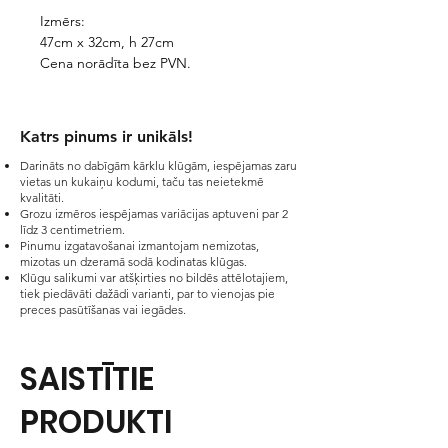
Izmērs:
47cm x 32cm, h 27cm
Cena norādīta bez PVN.
Katrs pinums ir unikāls!​
Darināts no dabīgām kārklu klūgām, iespējamas zaru
vietas un kukaiņu kodumi, taču tas neietekmē
kvalitāti.
Grozu izmēros iespējamas variācijas aptuveni par 2
līdz 3 centimetriem.
Pinumu izgatavošanai izmantojam nemizotas,
mizotas un dzeramā sodā kodinatas klūgas.
Klūgu salikumi var atšķirties no bildēs attēlotajiem,
tiek piedāvāti dažādi varianti, par to vienojas pie
preces pasūtīšanas vai iegādes.
SAISTĪTIE
PRODUKTI