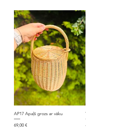
AP17 Apaļš grozs ar vāku
VLG7 Velo grozs ar siksniņ
Cena
Cena
69,00 €
49,00 €