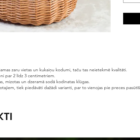
amas zaru vietas un kukaiņu kodumi, taču tas neietekmē kvalitāti.
ni par 2 līdz 3 centimetriem.
s, mizotas un dzeramā sodā kodinatas klūgas.
lotajiem, tiek piedāvāti dažādi varianti, par to vienojas pie preces pasūtī
KTI