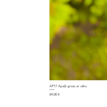
AP17 Apaļš grozs ar vāku
Cena
69,00 €