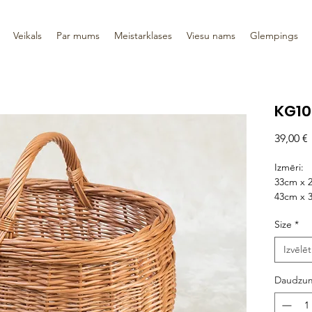
Veikals
Par mums
Meistarklases
Viesu nams
Glempings
KG10
39,00 €
Izmēri:
33cm x 
43cm x 
Size
*
Izvēlēt
Daudzu