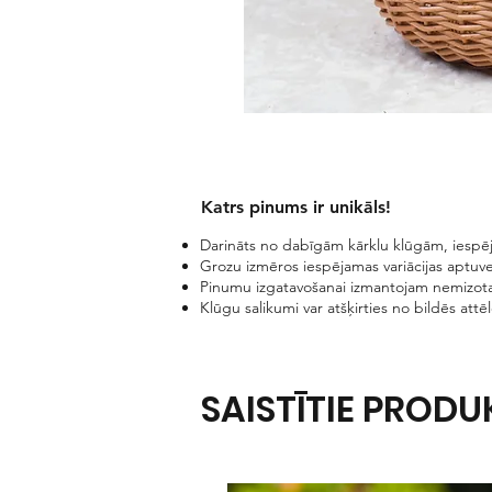
Katrs pinums ir unikāls!​
Darināts no dabīgām kārklu klūgām, iespēj
Grozu izmēros iespējamas variācijas aptuve
Pinumu izgatavošanai izmantojam nemizota
Klūgu salikumi var atšķirties no bildēs attē
SAISTĪTIE PRODU