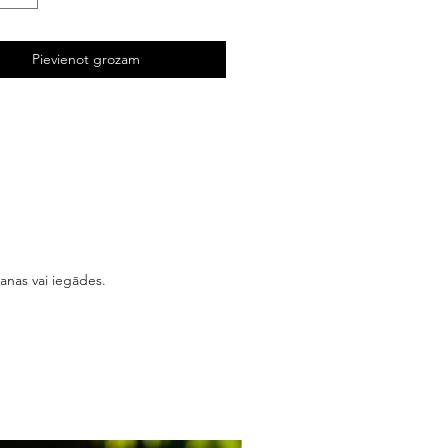
Pievienot grozam
šanas vai iegādes.