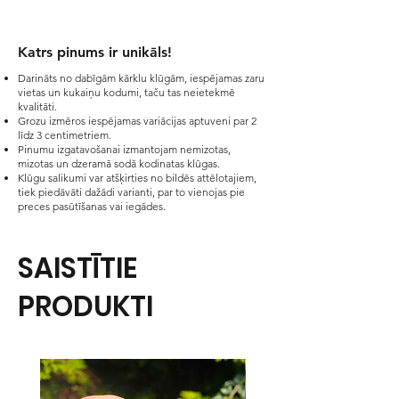
39cm x 26cm, h 24cm. Cena
79.00EUR+PVN.
Pieejamas gan no gaišām klūgām, gan
Katrs pinums ir unikāls!​
no tumšām.
Darināts no dabīgām kārklu klūgām, iespējamas zaru
vietas un kukaiņu kodumi, taču tas neietekmē
kvalitāti.
Grozu izmēros iespējamas variācijas aptuveni par 2
līdz 3 centimetriem.
Pinumu izgatavošanai izmantojam nemizotas,
mizotas un dzeramā sodā kodinatas klūgas.
Klūgu salikumi var atšķirties no bildēs attēlotajiem,
tiek piedāvāti dažādi varianti, par to vienojas pie
preces pasūtīšanas vai iegādes.
SAISTĪTIE
PRODUKTI