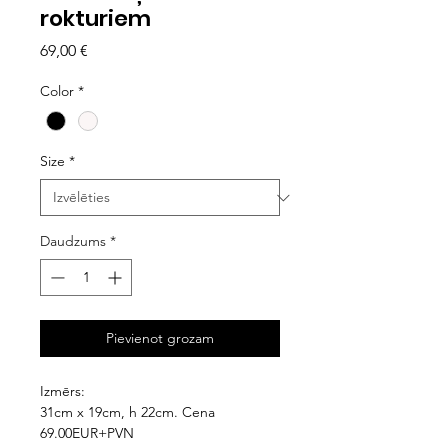
rokturiem
Cena
69,00 €
Color
*
Size
*
Daudzums
*
Pievienot grozam
Izmērs:
31cm x 19cm, h 22cm. Cena
69.00EUR+PVN