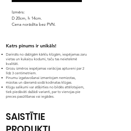
Izmērs:
D 20cm, h 14cm.
Cena norādīta bez PVN.
Katrs pinums ir unikāls!​
Darināts no dabīgām kārklu klūgām, iespējamas zaru
vietas un kukaiņu kodumi, taču tas neietekmē
kvalitāti.
Grozu izmēros iespējamas variācijas aptuveni par 2
līdz 3 centimetriem.
Pinumu izgatavošanai izmantojam nemizotas,
mizotas un dzeramā sodā kodinatas klūgas.
Klūgu salikumi var atšķirties no bildēs attēlotajiem,
tiek piedāvāti dažādi varianti, par to vienojas pie
preces pasūtīšanas vai iegādes.
SAISTĪTIE
PRODUKTI