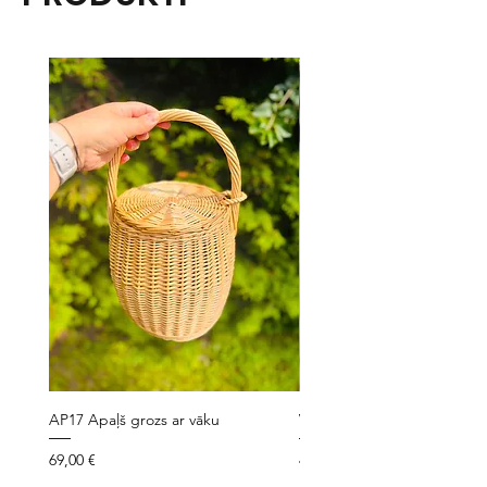
AP17 Apaļš grozs ar vāku
VLG7 Velo grozs ar siksniņ
Cena
Cena
69,00 €
49,00 €