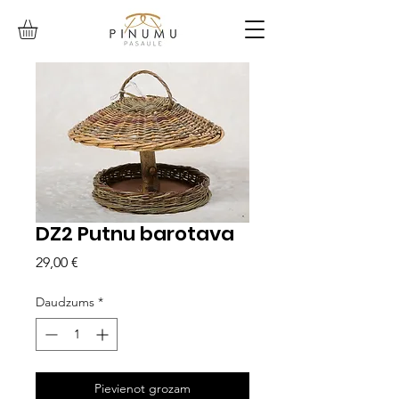
DZ2 Putnu barotava
Cena
29,00 €
Daudzums
*
Pievienot grozam