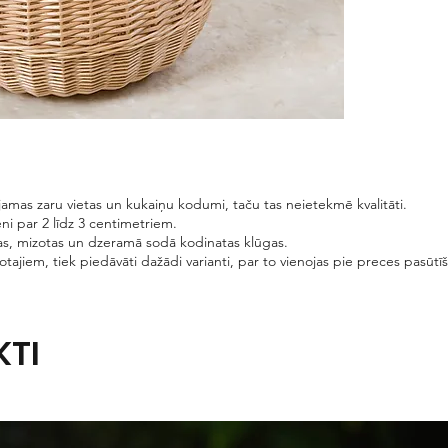
amas zaru vietas un kukaiņu kodumi, taču tas neietekmē kvalitāti.
ni par 2 līdz 3 centimetriem.
s, mizotas un dzeramā sodā kodinatas klūgas.
lotajiem, tiek piedāvāti dažādi varianti, par to vienojas pie preces pasūtī
KTI