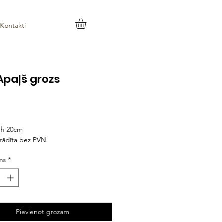
Kontakti
Apaļš grozs
Cena
 h 20cm
rādīta bez PVN.
ms
*
Pievienot grozam