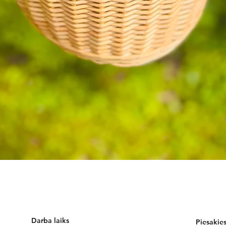
Darba laiks
Piesakie