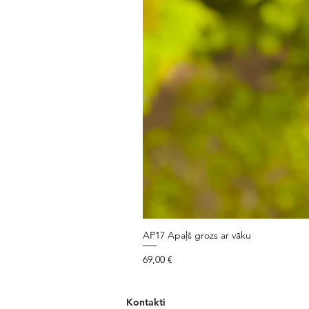
AP17 Apaļš grozs ar vāku
Cena
69,00 €
Kontakti