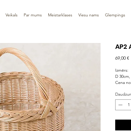
Veikals
Par mums
Meistarklases
Viesu nams
Glempings
AP2 
69,00 €
Izmērs:
D 30cm,
Cena no
Daudzu