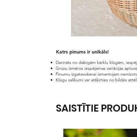
Katrs pinums ir unikāls!​
Darināts no dabīgām kārklu klūgām, iespēj
Grozu izmēros iespējamas variācijas aptuve
Pinumu izgatavošanai izmantojam nemizota
Klūgu salikumi var atšķirties no bildēs attē
SAISTĪTIE PRODU