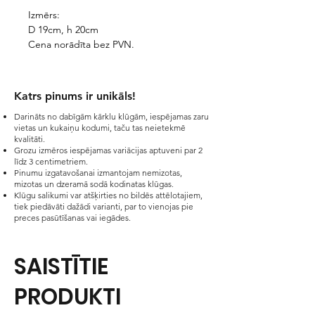
Izmērs:
D 19cm, h 20cm
Cena norādīta bez PVN.
Katrs pinums ir unikāls!​
Darināts no dabīgām kārklu klūgām, iespējamas zaru
vietas un kukaiņu kodumi, taču tas neietekmē
kvalitāti.
Grozu izmēros iespējamas variācijas aptuveni par 2
līdz 3 centimetriem.
Pinumu izgatavošanai izmantojam nemizotas,
mizotas un dzeramā sodā kodinatas klūgas.
Klūgu salikumi var atšķirties no bildēs attēlotajiem,
tiek piedāvāti dažādi varianti, par to vienojas pie
preces pasūtīšanas vai iegādes.
SAISTĪTIE
PRODUKTI