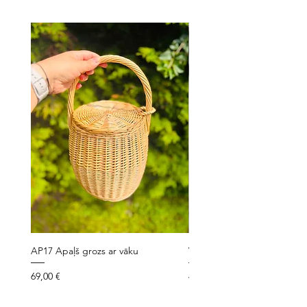
AP17 Apaļš grozs ar vāku
VLG7 Velo grozs ar siksniņ
Cena
Cena
69,00 €
49,00 €