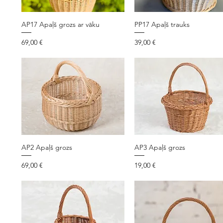
AP17 Apaļš grozs ar vāku
PP17 Apaļš trauks
Cena
Cena
69,00 €
39,00 €
AP2 Apaļš grozs
AP3 Apaļš grozs
Cena
Cena
69,00 €
19,00 €