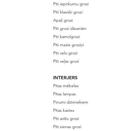
Pīti iepirkumu grozi
Pīti klasiski grozi
Apaļi grozi
Pīti grozi dāvanām
Pīti kamolgrozi
Pīti mazie groziņi
Pīti velo grozi
Pīti veļas grozi
INTERJERS
Pītas mēbeles
Pītas lampas
Pinumi dzīvniekiem
Pītas kastes
Pīti avīžu grozi
Pīti sienas grozi