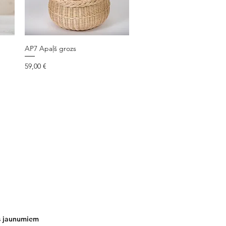
AP7 Apaļš grozs
Cena
59,00 €
s jaunumiem