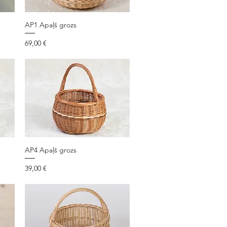
AP1 Apaļš grozs
Cena
69,00 €
AP4 Apaļš grozs
Cena
39,00 €