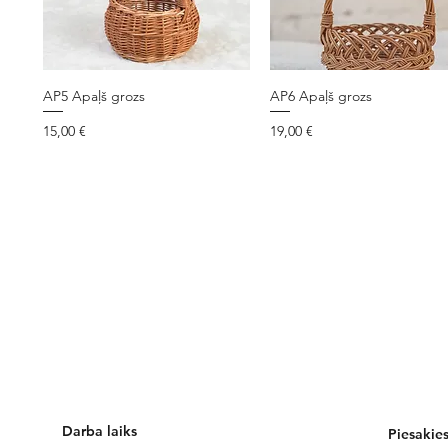
AP5 Apaļš grozs
AP6 Apaļš grozs
Cena
Cena
15,00 €
19,00 €
Darba laiks
Piesakie