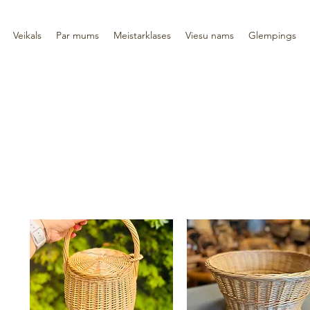
Veikals
Par mums
Meistarklases
Viesu nams
Glempings