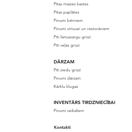
Pītas maizes kastes
Pītas paplātes
Pinumi bērniem
Pinumi virtuvei un restorāniem
Pīti lietussargu grozi
Pīti veļas grozi
DĀRZAM
Pīti ziedu grozi
Pinumi dārzam
Kārklu klugas
INVENTĀRS TIRDZNIECĪBAI
Pinumi veikaliem
Kontakti